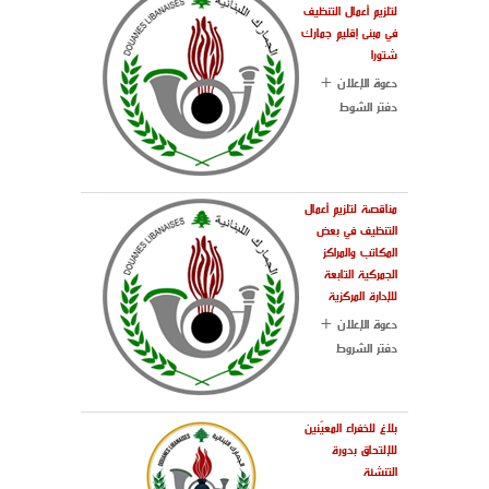
لتلزيم أعمال التنظيف
في مبنى إقليم جمارك
شتورا
دعوة الإعلان +
دفتر الشوط
مناقصة لتلزيم أعمال
التنظيف في بعض
المكاتب والمراكز
الجمركية التابعة
للإدارة المركزية
دعوة الإعلان +
دفتر الشروط
بلاغ للخفراء المعيّنين
للإلتحاق بدورة
التنشئة