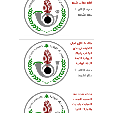
إقليم جمارك شتورا
دعوة الإعلان +
دفتر الشروط
مناقصة لتلزيم أعمال
التنظيف في بعض
المكاتب والمراكز
الجمركية التابعة
للإدارة المركزية
دعوة الإعلان +
دفتر الشروط
مذكرة تمديد مهل
الاستيراد المؤقت
للسيارات واليخوت
والدراجات النارية