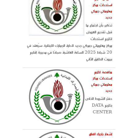
استحداث مركز
معلوماتي جمركي
جديد
تذكير بأن اجتماع ما
قبل تقديم العروض
لتلزيم استحداث
مركز معلوماتي جمركي جديد لادارة الجمارك اللبنانية سيُعقد في
20 شباط 2025 الساعة العاشرة صباحًا في مديرية إقليم
بيروت الطابق الثاني
مناقصة لتلزبم
إستحداث مركز
معلوماتي جمركي
جديد
دفتر الشروط الخاص
بتلزيم DATA
CENTER
إشعار بإجراء اتفاق