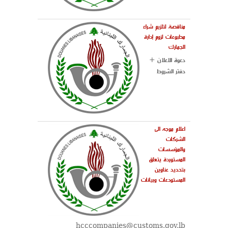
مناقصة لتلزيم شراء
مطبوعات لزوم إدارة
الجمارك
دعوة الاعلان +
دفتر الشروط
اعلام موجه الى
الشركات
والمؤسسات
المستوردة يتعلق
بتحديد عناوين
المستودعات وبيانات
hcccompanies@customs.gov.lb