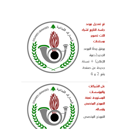
تم تعديل موعد
جلسة التلزيم لشراء
آلات تصوير
مستندات
مرفق ربطًا الموعد
الجديد(دعوة
الإعلان) + نسخة
جديدة عن صفحة
رقم 2 و 4
على الشركات
والمؤسسات
المستوردة تعبئة
النموذج المخصص
وارساله
النموذج المخصص