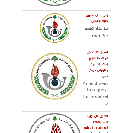
بلاغ بشأن تطويع
خفراء متمرنين
بلاغ بشأن تطويع
خفراء متمرنين
تعديل ثالث على
المناقصة لتلزيم
إستحداث مركز
معلوماتي جمركي
جديد
Amendment
to request
for proposal
3
تعديل على أجوبة
الإستيضاحات
المقدمة بشأن تلزبم