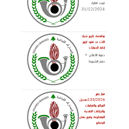
تمدد لغاية
31/12/2024
مناقصة تلزيم شراء
آلات عد نقود لزوم
إدارة الجمارك
دعوة الاعلان +
دفتر الشروط
قرار رقم
133/2024تعديل
المبالغ والغرامات
والجزاءات النقدية
المقطوعة وقيم بعض
البضائع