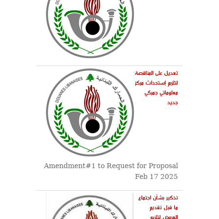
تعديل على المناقصة
لتلزبم إستحداث مركز
معلوماتي جمركي
جديد
Amendment#1 to Request for Proposal
Feb 17 2025
تذكير بشأن اجتماع
ما قبل تقديم
العروض لتلزيم