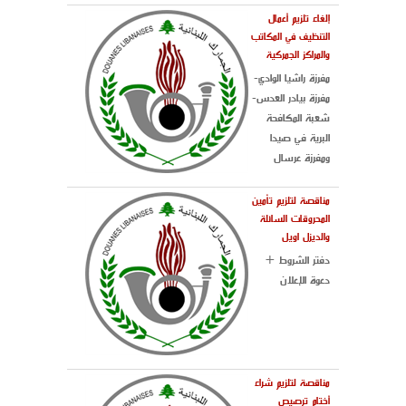
إلغاء تلزيم أعمال
التنظيف في المكاتب
والمراكز الجمركية
مفرزة راشيا الوادي-
مفرزة بيادر العدس-
شعبة المكافحة
البرية في صيدا
ومفرزة عرسال
مناقصة لتلزيم تأمين
المحروقات السائلة
والديزل اويل
دفتر الشروط +
دعوة الإعلان
مناقصة لتلزيم شراء
أختام ترصيص