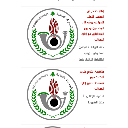
إعلام صادر عن
المجلس الأعلى
للجمارك موجّه الى
المخلصين وجميع
المتعاملين مع إدارة
الجمارك
دقة البيانات المصرح
عنها والمسؤولية
القانونية الناتجة عنها
مناقصة لتلزيم شراء
آلات تصوير
مستندات لزوم إدارة
الجمارك
الدعوة للإعلان +
دفتر الشروط