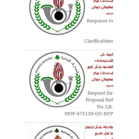
إستحداث مركز
معلوماتي جمركي
جديد
Response to
Clarifications
أجوبة على
الإستيضاحات
المقدمة بشأن تلزبم
إستحداث مركز
معلوماتي جمركي
جديد
Request for
Proposal Ref
No. LB-
MOF-475139-GO-RFP
ملاحظة بشأن إجتماع
ما قبل تقديم