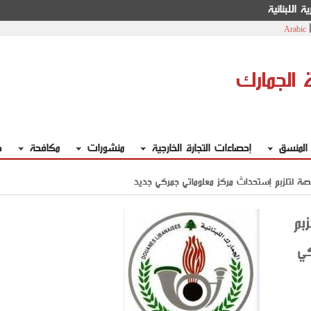
ة اللبنانية
Arabic
ة الجمارك
 المنسق
إحصاءات التجارة الخارجية
منشورات
مكافحة
خ
صة لتلزبم إستحداث مركز معلوماتي جمركي جديد
بم
ي