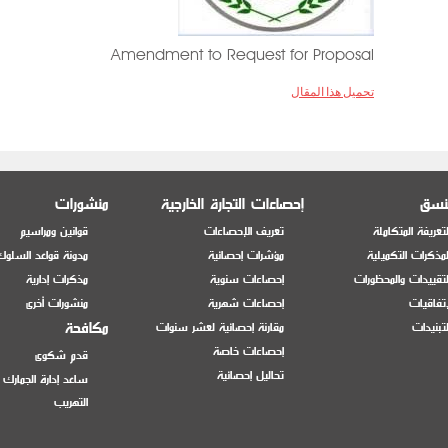
Amendment to Request for Proposal
تحميل هذا المقال
منسق
إحصاءات التجارة الخارجية
منشورات
تعريفة المتكاملة
تعريف الإحصاءات
قوانين ومراسيم
مذكرات التكميلية
مؤشرات إحصائية
مدونة قواعد السلوك
تقييدات والمحظورات
إحصاءات سنوية
مذكرات إدارية
إتفاقيات
إحصاءات شهرية
منشورات أخرى
مكافحة
تبنيدات
مقارنة إحصائية لعشر سنوات
إحصاءات خاصة
قدم شكوى
تحاليل إحصائية
ساعد إدارة الجمارك
التهريب