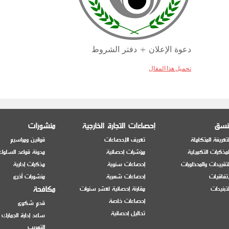
دعوة الإعلان + دفتر الشروط
تحميل هذا المقال
منسق
إحصاءات التجارة الخارجية
منشورات
تعريفة المتكاملة
تعريف الإحصاءات
قوانين ومراسيم
مذكرات التكميلية
مؤشرات إحصائية
مدونة قواعد السلوك
تقييدات والمحظورات
إحصاءات سنوية
مذكرات إدارية
إتفاقيات
إحصاءات شهرية
منشورات أخرى
مكافحة
تبنيدات
مقارنة إحصائية لعشر سنوات
إحصاءات خاصة
قدم شكوى
تحاليل إحصائية
ساعد إدارة الجمارك
التهريب