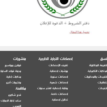
دفتر الشروط + الدعوة للإعلان
تحميل هذا المقال
منسق
إحصاءات التجارة الخارجية
منشورات
تعريفة المتكاملة
تعريف الإحصاءات
قوانين ومراسيم
مذكرات التكميلية
مؤشرات إحصائية
مدونة قواعد السلوك
تقييدات والمحظورات
إحصاءات سنوية
مذكرات إدارية
إتفاقيات
إحصاءات شهرية
منشورات أخرى
مكافحة
تبنيدات
مقارنة إحصائية لعشر سنوات
إحصاءات خاصة
قدم شكوى
تحاليل إحصائية
ساعد إدارة الجمارك
التهريب