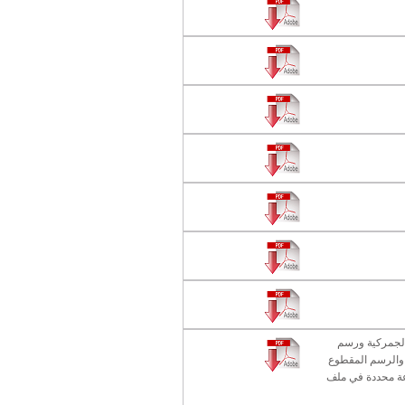
لجمركية ورسم
 والرسم المقطوع
عة محددة في ملف