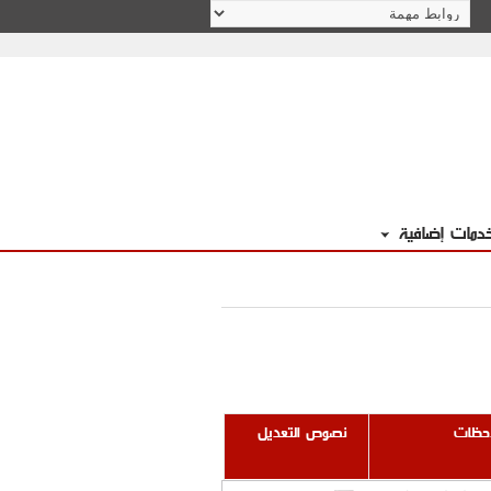
دمات إضافية
احظات
نصوص التعديل