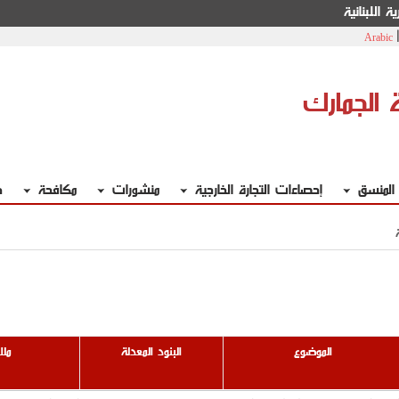
ة اللبنانية
Arabic
ة الجمارك
 المنسق
إحصاءات التجارة الخارجية
منشورات
مكافحة
خ
الموضوع
البنود المعدلة
مل