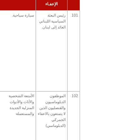
الإعفـاء
101
رئيس البعثة
سيارة سياحية.
السياسية اللبناني
العائد إلى لبنان.
102
الموظفون
الأمتعة الشخصية
الدبلوماسيون
والأثاث والأدوات
والقنصليون الذين
المنزلية الجديدة
لا يتمتعون بالاعفاء
والمستعملة
الجمركي
(الدبلوماسي)