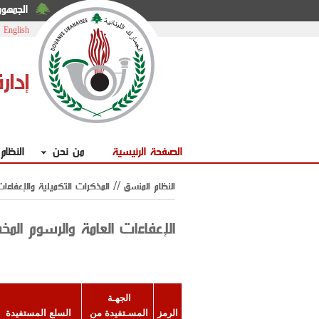
الجمهوري
|
English
إدار
الصفحة الرئيسية
من نحن
النظام
النظام المنسق // المذكرات التكميلية والإعفاءا
الإعفاءات العامة والرسوم الم
الجهـة 
الرمز
المسـتفيدة من 
السلع المستفيدة