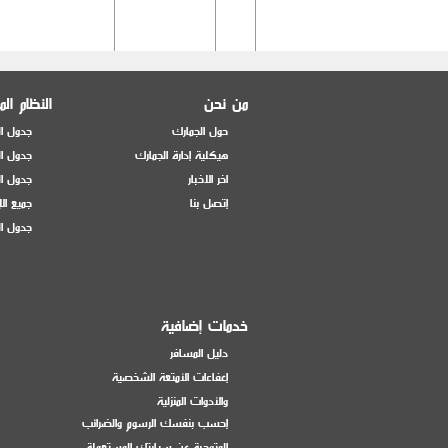
من نحن
النظام ال
حول الجمارك
جدول ال
هيكلية إدارة الجمارك
جدول ال
اخر الاخبار
جدول ال
إتصل بنا
جميع ال
جدول ال
103
الأجهزة العسكرية.
الإستيرادات غير
المباشرة (بواسطة
تجار) عدا الآليات
والأسلحة والذخائر
العسكرية (*).
خدمات إضافية
دليل المسافر
إعفاءات الأمتعة الشخصية
104
الادارات العامة
الهبات المقدمة إليها
والأدوات المنزلية
والمؤسسات
من مصادر داخلية
إحسب بنفسك الرسوم والضرائب
العامة والبلديات
لأغراضها التشغيلية
المتوجبة عن سيارتك المستعملة