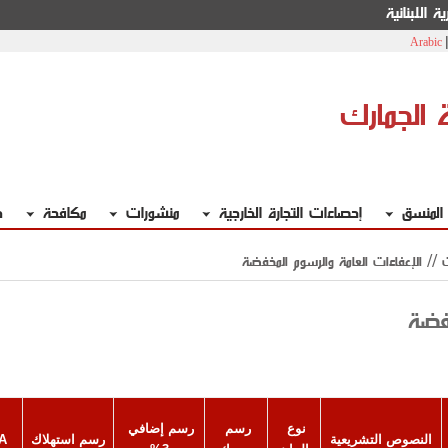
ة اللبنانية
Arabic
ة الجمارك
 المنسق
إحصاءات التجارة الخارجية
منشورات
مكافحة
خ
ت // الإعفاءات العامة والرسوم المخفضة
خفضة
نوع 
رسم 
رسم إضافي 
النصوص التشريعية
رسم استهلاك
A