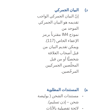
د)
البيان الجمركي
إنّ البيان الجمركي الواجب
تقديمه هو البيان الجمركي
الموحد من
نموذج
IM4
مقترناً برمز
الإعفاء الخاص (117).
ويمكن تقديم البيان من
قبل أصحاب العلاقة
شخصيًّا أو من قبل
المخلّصين الجمركيين
المرخّصين.
ه)
المستندات المطلوبة
-
مستندات الشحن ( بوليصة
شحن – إذن تسليم).
-
لائحة تفصيلية بالأثاث