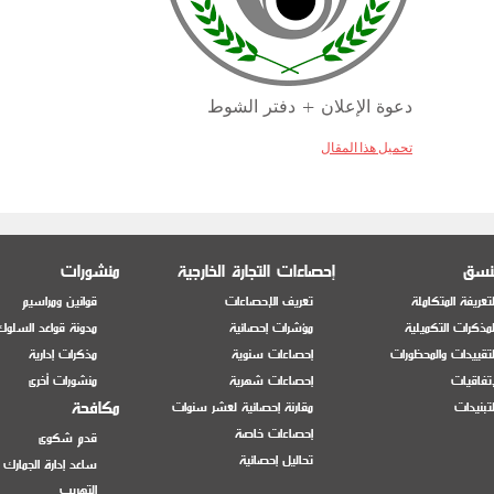
دعوة الإعلان + دفتر الشوط
تحميل هذا المقال
منسق
إحصاءات التجارة الخارجية
منشورات
تعريفة المتكاملة
تعريف الإحصاءات
قوانين ومراسيم
مذكرات التكميلية
مؤشرات إحصائية
مدونة قواعد السلوك
تقييدات والمحظورات
إحصاءات سنوية
مذكرات إدارية
إتفاقيات
إحصاءات شهرية
منشورات أخرى
مكافحة
تبنيدات
مقارنة إحصائية لعشر سنوات
إحصاءات خاصة
قدم شكوى
تحاليل إحصائية
ساعد إدارة الجمارك
التهريب