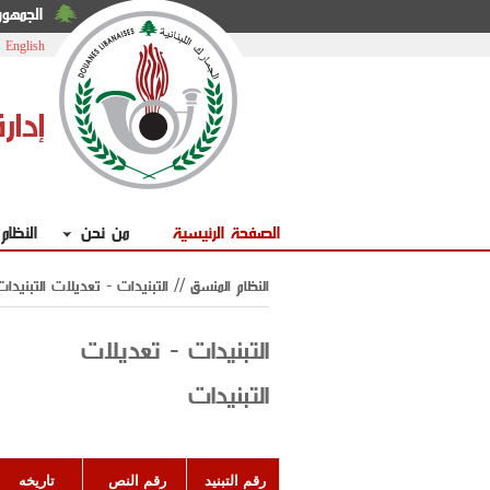
الجمهوري
|
English
إدار
الصفحة الرئيسية
من نحن
النظام
النظام المنسق // التبنيدات - تعديلات التبنيدات
التبنيدات - تعديلات
التبنيدات
رقم التبنيد
رقم النص
تاريخه