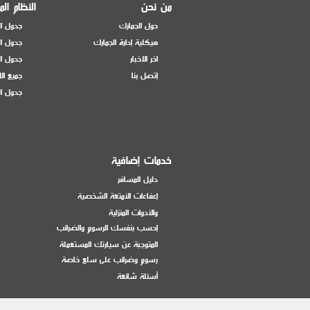
من نحن
النظام ال
حول الجمارك
جدول ال
هيكلية إدارة الجمارك
جدول ال
اخر الاخبار
جدول ال
إتصل بنا
جميع ال
جدول ال
خدمات إضافية
دليل المسافر
إعفاءات الأمتعة الشخصية
والأدوات المنزلية
إحسب بنفسك الرسوم والضرائب
المتوجبة عن سيارتك المستعملة
رسوم وضرائب على سلع خاصة
أسئلة شائعة