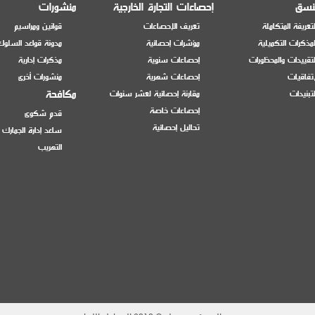
منسق
إحصاءات التجارة الخارجية
منشورات
تعريفة المتكاملة
تعريف الإحصاءات
قوانين ومراسيم
مذكرات التكميلية
مؤشرات إحصائية
مدونة قواعد السلوك
تقييدات والمحظورات
إحصاءات سنوية
مذكرات إدارية
إتفاقيات
إحصاءات شهرية
منشورات أخرى
مكافحة
تبنيدات
مقارنة إحصائية لعشر سنوات
إحصاءات خاصة
قدم شكوى
تحاليل إحصائية
ساعد إدارة الجمارك
التهريب