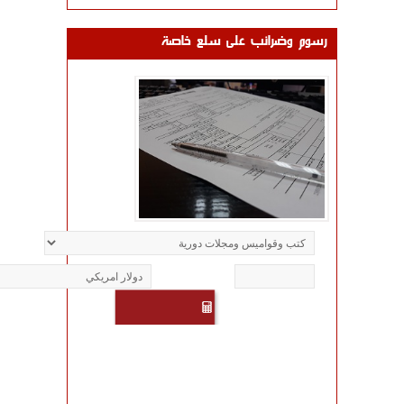
'الإثنين 6 تموز 2026'
رسوم وضرائب على سلع خاصة
مناقصة لتلزيم شراء مطبوعات
لزوم إدارة الجمارك
'الأربعاء 1 تموز 2026'
اعلام موجه الى الشركات
والمؤسسات المستوردة يتعلق
بتحديد عناوين المستودعات
وبيانات