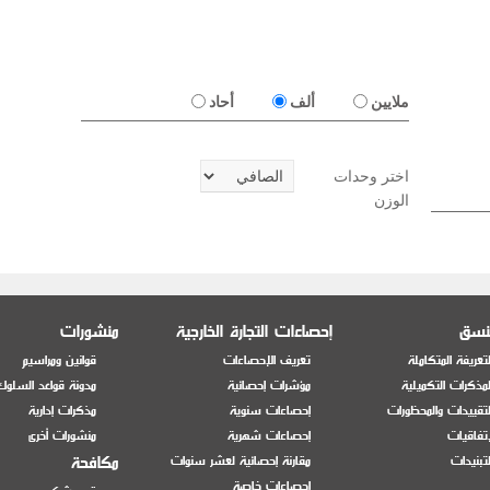
ملايين
ألف
أحاد
اختر وحدات
الوزن
منسق
إحصاءات التجارة الخارجية
منشورات
تعريفة المتكاملة
تعريف الإحصاءات
قوانين ومراسيم
مذكرات التكميلية
مؤشرات إحصائية
مدونة قواعد السلوك
تقييدات والمحظورات
إحصاءات سنوية
مذكرات إدارية
إتفاقيات
إحصاءات شهرية
منشورات أخرى
مكافحة
تبنيدات
مقارنة إحصائية لعشر سنوات
إحصاءات خاصة