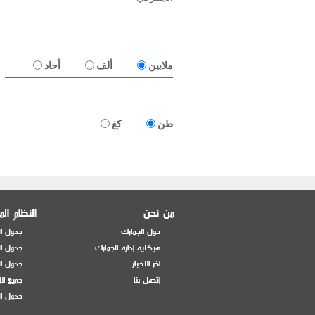
ملايين
ألف
أحاد
طن
كغ
من نحن
النظام ال
حول الجمارك
جدول ال
هيكلية إدارة الجمارك
جدول ال
اخر الاخبار
جدول ال
إتصل بنا
جميع ال
جدول ال