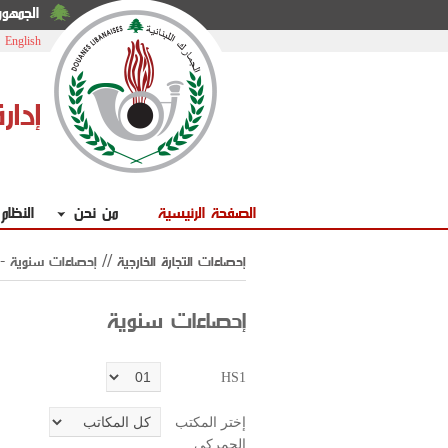
الجمهوري
|
English
إدار
الصفحة الرئيسية
من نحن
النظام
والمكاتب الجمركية HS1 إحصاءات التجارة الخارجية //
إحصاءات سنوية
- 
إحصاءات سنوية
HS1
إختر المكتب
الجمركي