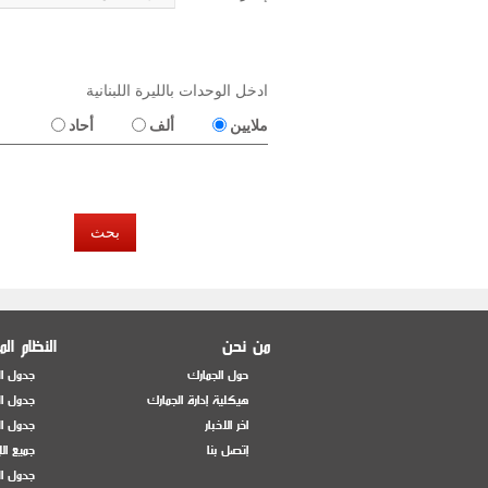
ادخل الوحدات بالليرة اللبنانية
ملايين
ألف
أحاد
بحث
من نحن
النظام ال
حول الجمارك
جدول ال
هيكلية إدارة الجمارك
جدول ال
اخر الاخبار
جدول ال
إتصل بنا
جميع ال
جدول ال