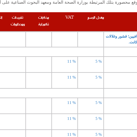
معدل الرسم
VAT
مذكرات
تقييدات
إت
تكميلية
ومحظورات
افيين؛ قشور وغلالات
كانت.
11 %
5 %
11 %
5 %
11 %
5 %
11 %
5 %
11 %
5 %