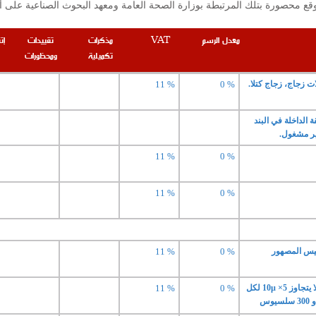
معدل الرسم
VAT
مذكرات
تقييدات
إت
تكميلية
ومحظورات
 زجاج، زجاج كتلا.
0 %
11 %
الداخلة في البند
11 %
0 %
11 %
0 %
ليس المصهور
0 %
11 %
-- من زجاج آخر ذي عامل تمدد طولي لا يتجاوز 5× 10µ لكل
0 %
11 %
وس