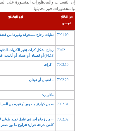
والمحظورات فور تحديثها
رمز النظام
نوع البضائع
المنسق
7001.00
نفايات زجاج مسحوقة وغيرها من فضلات
70.02
زجاج بشكل كرات (غير الكريات الدقيقة 
70.18) أو قضبان أو عيدان أو أنابيب، غير مشغول.
7002.10
- كرات
7002.20
- قضبان أو عيدان
- أنابيب:
7002.31
-- من كوارتز مصهور أو غيره من السي
7002.32
كلفن بدرجة حرارة تتراوح ما بين صفر و 300 سلسي