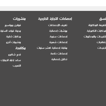
منسق
إحصاءات التجارة الخارجية
منشورات
تعريفة المتكاملة
تعريف الإحصاءات
قوانين ومراسيم
مذكرات التكميلية
مؤشرات إحصائية
مدونة قواعد السلوك
تقييدات والمحظورات
إحصاءات سنوية
مذكرات إدارية
إتفاقيات
إحصاءات شهرية
منشورات أخرى
مكافحة
تبنيدات
مقارنة إحصائية لعشر سنوات
إحصاءات خاصة
قدم شكوى
تحاليل إحصائية
ساعد إدارة الجمارك
التهريب