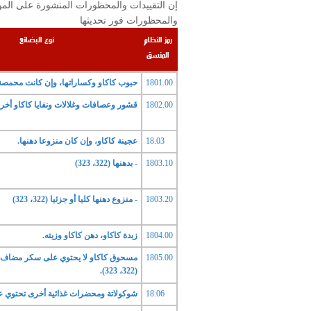
والمحظورات فور تحديثها
رمز النظام
نوع البضائع
المنسق
1801.00
حبوب كاكاو وكساراتها، وإن كانت محمصة
1802.00
قشور وعصافات وغلالات ونفايا كاكاو أخر.
18.03
عجينة كاكاو، وإن كان منزوعا دهنها.
1803.10
- بدهنها (322، 323)
1803.20
- منزوع دهنها كليا أو جزئيا (322، 323)
1804.00
زبدة كاكاو، دهن كاكاو وزيته.
1805.00
مسحوق كاكاو لا يحتوي على سكر مضاف أو 
(322، 323).
18.06
شوكولاتة ومحضرات غذائية أخرى تحتوي عل