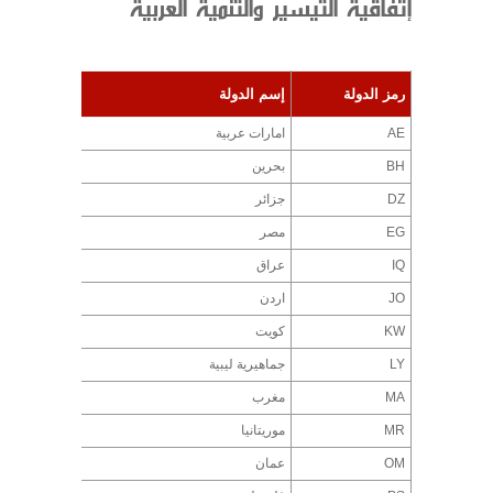
إتفاقية التيسير والتنمية العربية
رمز الدولة
إسم الدولة
AE
امارات عربية
BH
بحرين
DZ
جزائر
EG
مصر
IQ
عراق
JO
اردن
KW
كويت
LY
جماهيرية ليبية
MA
مغرب
MR
موريتانيا
OM
عمان