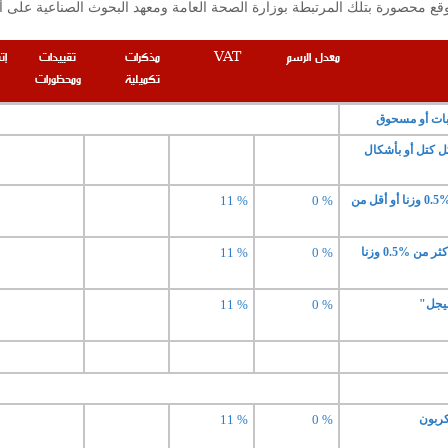
معدل الرسم
VAT
مذكرات
تقييدات
إت
تكميلية
ومحظورات
 كتل أو بأشكال
- حديد صب خام غير خلائط محتو على %0.5 وزنا أو أقل من
0 %
11 %
- حديد صب خام غير خلائط محتو على أكثر من %0.5 وزنا
0 %
11 %
يجل"
0 %
11 %
11 %
0 %