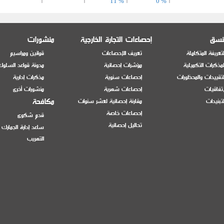
11 %
0 %
11 %
0 %
منسق
إحصاءات التجارة الخارجية
منشورات
تعريفة المتكاملة
تعريف الإحصاءات
قوانين ومراسيم
غستين
0 %
11 %
مذكرات التكميلية
مؤشرات إحصائية
مدونة قواعد السلوك
تقييدات والمحظورات
إحصاءات سنوية
مذكرات إدارية
إتفاقيات
إحصاءات شهرية
منشورات أخرى
وم
0 %
11 %
مكافحة
تبنيدات
مقارنة إحصائية لعشر سنوات
إحصاءات خاصة
قدم شكوى
11 %
0 %
تحاليل إحصائية
ساعد إدارة الجمارك
التهريب
11 %
0 %
11 %
0 %
 المباشر لخامات
لإسفنجية، قطعا أو
 ذو نقاوة قدرها