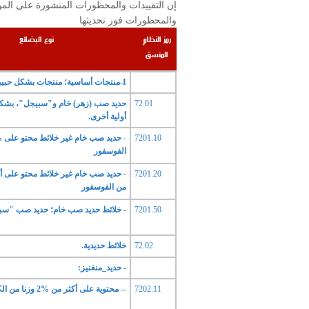
والمحظورات فور تحديثها
رمز النظام
نوع البضائع
المنسق
I-منتجات أساسية؛ منتجات بشكل حبيبات أو مسحوق
72.01
حديد صب (زهر) خام و"سبيجل"، بشكل
أولية أخرى.
7201.10
الفوسفور
7201.20
من الفوسفور
7201.50
- خلائط حديد صب خام؛ حديد صب "سب
72.02
خلائط حديدية.
- حديد_منغنيز:
7202.11
-- محتوية على أكثر من %2 وزنا من الكربون