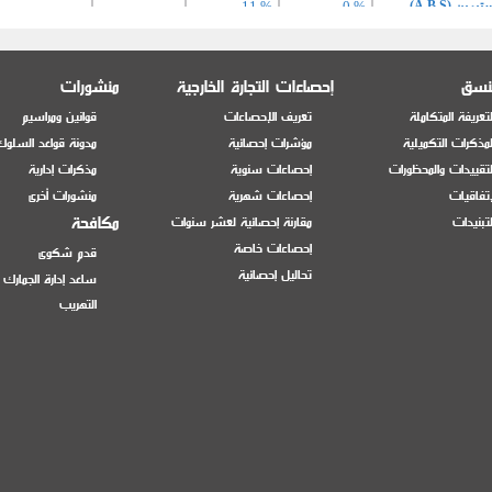
ن (A.B.S)
0 %
11 %
11 %
0 %
منسق
إحصاءات التجارة الخارجية
منشورات
تعريفة المتكاملة
تعريف الإحصاءات
قوانين ومراسيم
 المهلجنة الأخرى،
مذكرات التكميلية
مؤشرات إحصائية
مدونة قواعد السلوك
تقييدات والمحظورات
إحصاءات سنوية
مذكرات إدارية
اد أخر
0 %
11 %
إتفاقيات
إحصاءات شهرية
منشورات أخرى
مكافحة
تبنيدات
مقارنة إحصائية لعشر سنوات
إحصاءات خاصة
قدم شكوى
11 %
0 %
تحاليل إحصائية
ساعد إدارة الجمارك
التهريب
11 %
0 %
ات الفينيل
0 %
11 %
11 %
0 %